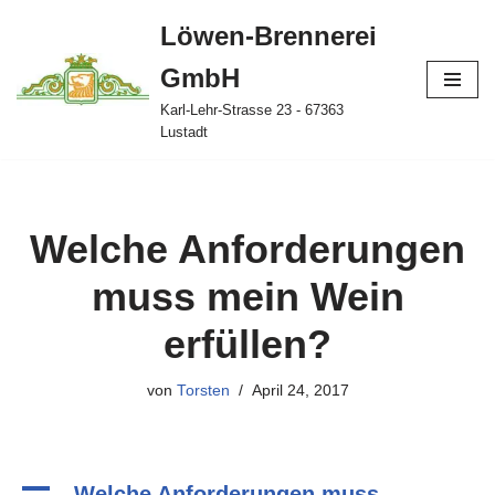
Löwen-Brennerei
Zum
GmbH
Inhalt
springen
Karl-Lehr-Strasse 23 - 67363
Lustadt
Welche Anforderungen
muss mein Wein
erfüllen?
von
Torsten
April 24, 2017
A
Welche Anforderungen muss