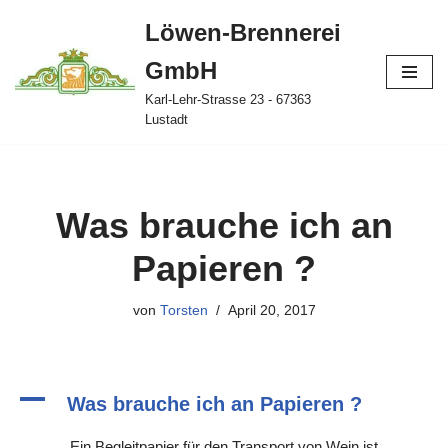
Löwen-Brennerei
Zum
GmbH
Inhalt
springen
Karl-Lehr-Strasse 23 - 67363
Lustadt
Was brauche ich an
Papieren ?
von
Torsten
April 20, 2017
A
Was brauche ich an Papieren ?
Ein Begleitpapier für den Transport von Wein ist